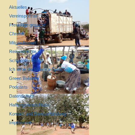
Aktuelles
Vereinsportrait
Freiwillige gesucht
Chronik
Mitgliedschaft
Reiseberichte
Schulpatenschaft
Ich lerne die Balanka-Sprache
Green Balanka
Podcasts
Datenschutz
Haftungsausschluss
Kontakt und Bankverbindung
Impressum