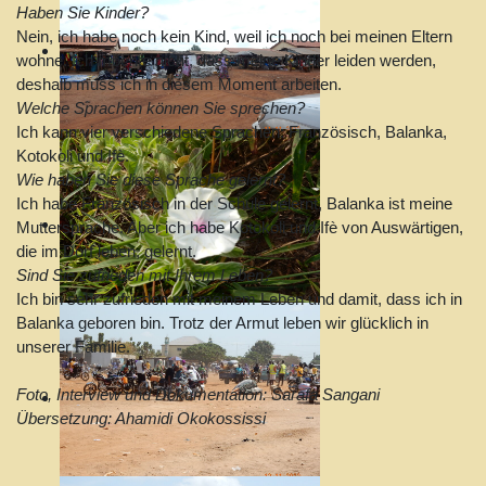
Haben Sie Kinder?
Nein, ich habe noch kein Kind, weil ich noch bei meinen Eltern
wohne. Ich möchte nicht, dass meine Kinder leiden werden,
deshalb muss ich in diesem Moment arbeiten.
Welche Sprachen können Sie sprechen?
Ich kann vier verschiedene Sprachen: Französisch, Balanka,
Kotokoli und Ifè.
Wie haben Sie diese Sprache gelernt?
Ich habe Französisch in der Schule gelernt, Balanka ist meine
Muttersprache. Aber ich habe Kotokoli und Ifè von Auswärtigen,
die im Dorf leben, gelernt.
Sind Sie zufrieden mit Ihrem Leben?
Ich bin sehr zufrieden mit meinem Leben und damit, dass ich in
Balanka geboren bin. Trotz der Armut leben wir glücklich in
unserer Familie.
Foto, Interview und Dokumentation: Sarafa Sangani
Übersetzung: Ahamidi Okokossissi
Sprache auswählen