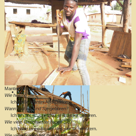
Mantini Affo-Gadomi
Wie heißen Sie?
Ich heiße Mantini Affo-Gadomi.
Wann und wo sind Sie geboren?
Ich bin am 4. Juni 1992 in Balanka geboren.
Wie viele Geschwister haben Sie?
Ich habe einen Bruder und vier Schwestern.
Wie viele Frauen hat Ihr Vater?