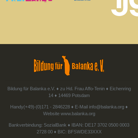
Bildung für Balanka e.V. ♦ zu Hd. Frau Affo-Tenin ♦ Eichenring
14 ♦ 14469 Potsdam
Handy(+49)-(0)171 - 2846228 ♦ E-Mail
info@balanka.org ♦
Website
www.balanka.org
Bankverbindung: SozialBank ♦ IBAN: DE17 3702 0500 0003
2728 00 ♦ BIC: BFSWDE33XXX