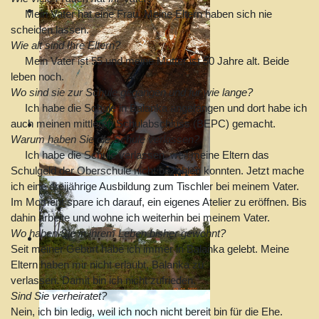
Mein Vater hat eine Frau. Meine Eltern haben sich nie
scheiden lassen.
Wie alt sind Ihre Eltern?
Mein Vater ist 55 und meine Mutter ist 50 Jahre alt. Beide
leben noch.
Wo sind sie zur Schule gegangen und für wie lange?
Ich habe die Schule in Balanka angefangen und dort habe ich
auch meinen mittleren Schulabschluss (BEPC) gemacht.
Warum haben Sie die Schule verlassen?
Ich habe die Schule verlassen, weil meine Eltern das
Schulgeld der Oberschule nicht bezahlen konnten. Jetzt mache
ich eine dreijährige Ausbildung zum Tischler bei meinem Vater.
Im Moment spare ich darauf, ein eigenes Atelier zu eröffnen. Bis
dahin arbeite und wohne ich weiterhin bei meinem Vater.
Wo haben Sie in ihrem Leben bisher gewohnt?
Seit meiner Geburt habe ich immer in Balanka gelebt. Meine
Eltern haben mir nicht erlaubt, Balanka zu
verlassen. Damit bin ich nicht zufrieden.
Sind Sie verheiratet?
Nein, ich bin ledig, weil ich noch nicht bereit bin für die Ehe.