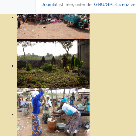
Joomla!
ist freie, unter der
GNU/GPL-Lizenz
ver