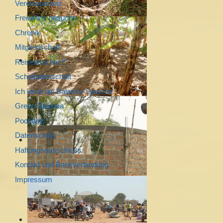
Vereinsportrait
Freiwillige gesucht
Chronik
Mitgliedschaft
Reiseberichte
Schulpatenschaft
Ich lerne die Balanka-Sprache
Green Balanka
Podcasts
Datenschutz
Haftungsausschluss
Kontakt und Bankverbindung
Impressum
Sprache auswählen