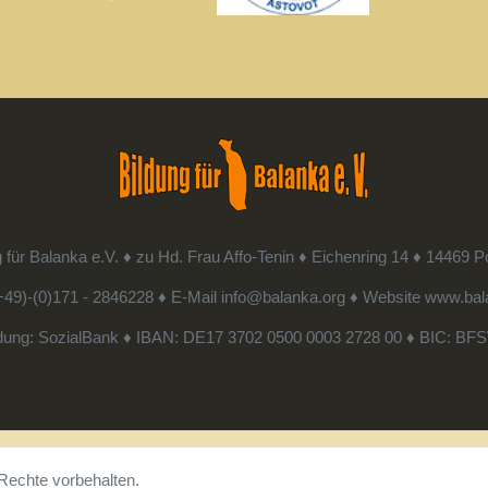
g für Balanka e.V. ♦ zu Hd. Frau Affo-Tenin ♦ Eichenring 14 ♦ 14469 
49)-(0)171 - 2846228 ♦ E-Mail
info@balanka.org ♦
Website
www.bal
dung: SozialBank ♦ IBAN: DE17 3702 0500 0003 2728 00 ♦ BIC: 
 Rechte vorbehalten.